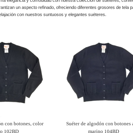
a elegancia y comodidad con nuestra colección de suéteres, confec
antizan un aspecto refinado, ofreciendo diferentes grosores de tela p
 relajación con nuestros suntuosos y elegantes suéteres.
ón con botones, color
Suéter de algodón con botones 
ro 102BD
marino 104BD