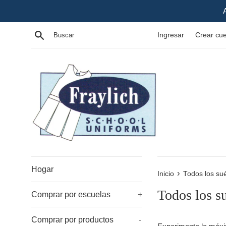
Ir
directamente
al
Buscar
Ingresar
Crear cu
contenido
Hogar
›
Inicio
Todos los su
Todos los su
Comprar por escuelas
+
Comprar por productos
-