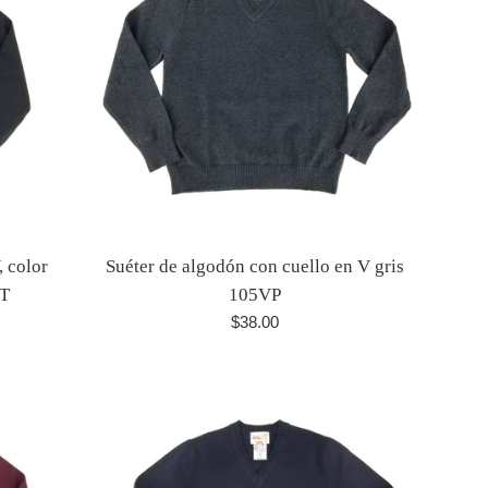
, color
Suéter de algodón con cuello en V gris
GT
105VP
Precio
$38.00
habitual