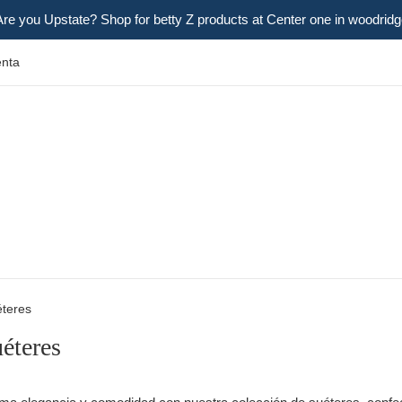
Are you Upstate? Shop for betty Z products at Center one in woodridg
enta
éteres
éteres