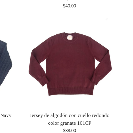
Precio
$40.00
habitual
 Navy
Jersey de algodón con cuello redondo
color granate 101CP
Precio
$38.00