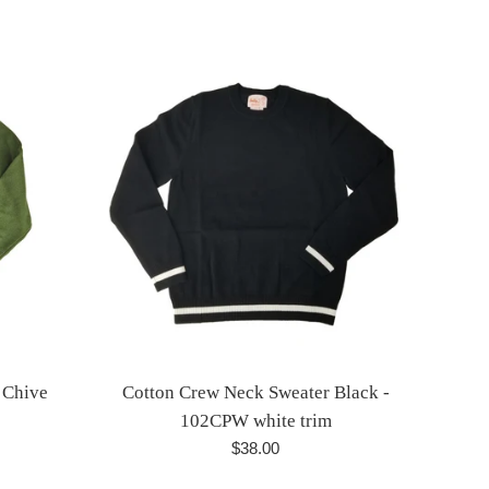
habitual
 Chive
Cotton Crew Neck Sweater Black -
102CPW white trim
Precio
$38.00
habitual