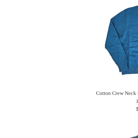
Cotton Crew Neck 
P
h