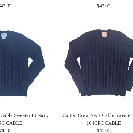
recio
Precio
$43.00
$43.00
abitual
habitual
 Cable Sweater Lt Navy
Cotton Crew Neck Cable Sweater
PC CABLE
104CPC CABLE
recio
Precio
$40.00
$40.00