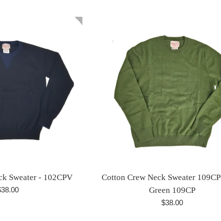
abitual
habitual
ck Sweater - 102CPV
Cotton Crew Neck Sweater 109CP
recio
$38.00
Green 109CP
abitual
Precio
$38.00
habitual