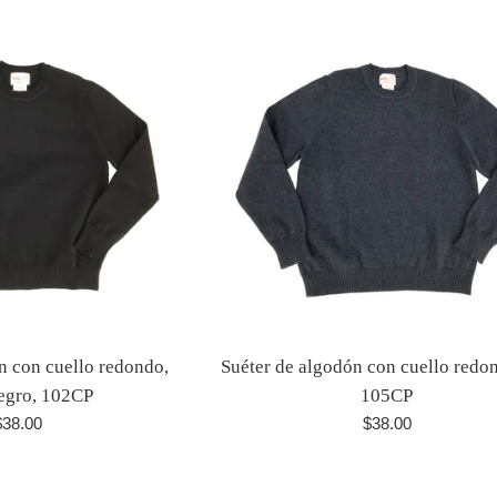
n con cuello redondo,
Suéter de algodón con cuello redon
negro, 102CP
105CP
recio
Precio
$38.00
$38.00
abitual
habitual