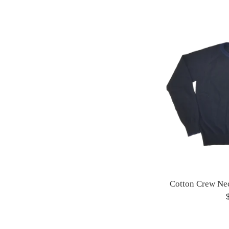
h
Cotton Crew Ne
P
h