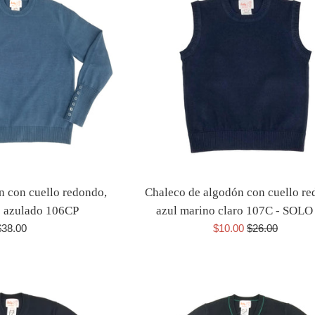
n con cuello redondo,
Chaleco de algodón con cuello re
e azulado 106CP
azul marino claro 107C - SOLO
recio
Precio
Precio
$38.00
$10.00
$26.00
abitual
de
habitual
venta