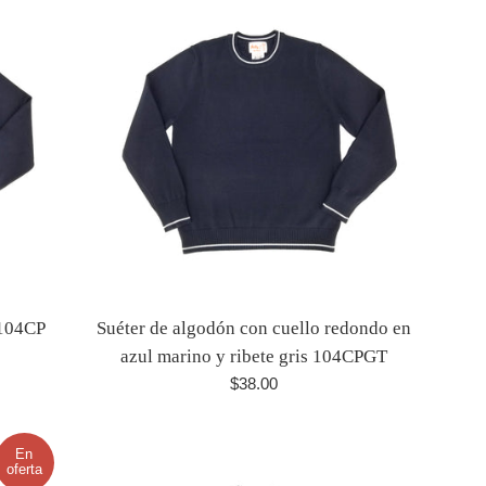
 104CP
Suéter de algodón con cuello redondo en
azul marino y ribete gris 104CPGT
Precio
$38.00
habitual
En
oferta