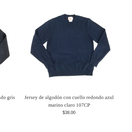
do gris
Jersey de algodón con cuello redondo azul
marino claro 107CP
Precio
$38.00
habitual