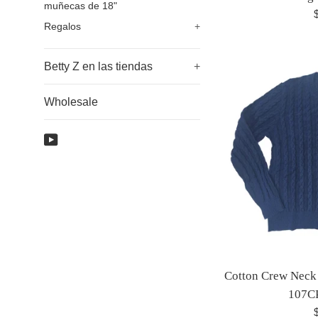
muñecas de 18"
P
Regalos
+
h
Betty Z en las tiendas
+
Wholesale
YouTube
Cotton Crew Neck
107C
P