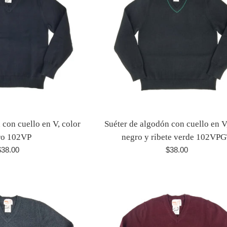
 con cuello en V, color
Suéter de algodón con cuello en V
ro 102VP
negro y ribete verde 102VP
recio
Precio
$38.00
$38.00
abitual
habitual