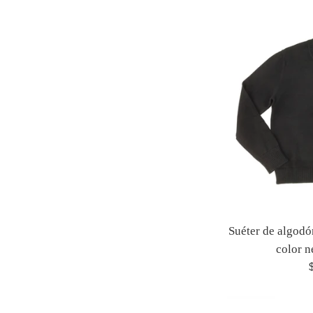
Suéter de algodó
color 
P
h