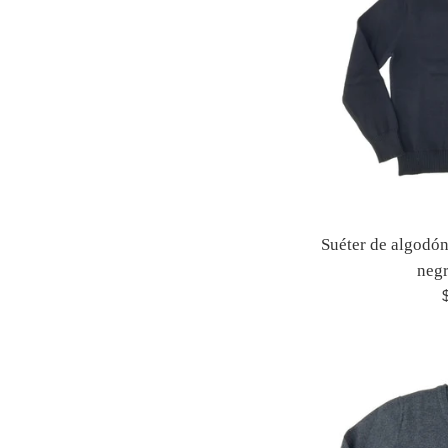
Suéter de algodón
neg
P
h