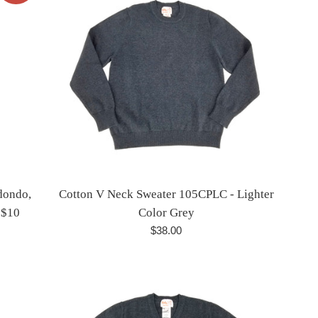
dondo,
Cotton V Neck Sweater 105CPLC - Lighter
 $10
Color Grey
Precio
$38.00
habitual