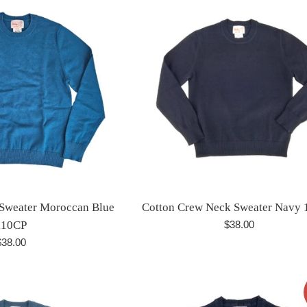
Sweater Moroccan Blue
Cotton Crew Neck Sweater Navy
Precio
110CP
$38.00
habitual
recio
$38.00
abitual