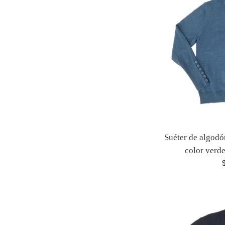
Suéter de algodó
color verd
P
h