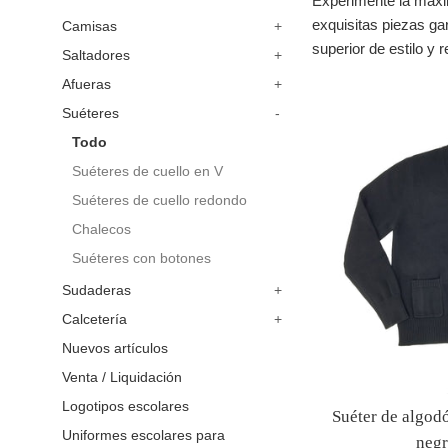
Experimente la máxim
exquisitas piezas gar
Camisas
+
superior de estilo y
Saltadores
+
Afueras
+
Suéteres
-
Todo
Suéteres de cuello en V
Suéteres de cuello redondo
Chalecos
Suéteres con botones
Sudaderas
+
Calcetería
+
Nuevos artículos
Venta / Liquidación
Logotipos escolares
Suéter de algod
Uniformes escolares para
neg