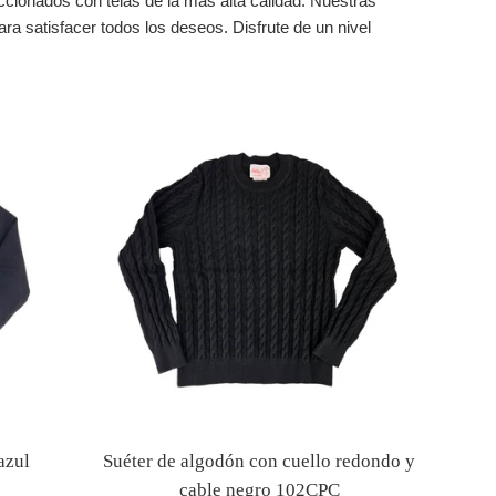
cionados con telas de la más alta calidad. Nuestras
ara satisfacer todos los deseos. Disfrute de un nivel
azul
Suéter de algodón con cuello redondo y
cable negro 102CPC