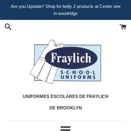
Ir
Are you Upstate? Shop for betty Z products at Center one
directamente
in woodridge
al
contenido
UNIFORMES ESCOLARES DE FRAYLICH
DE BROOKLYN