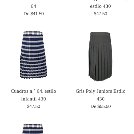
64
estilo 430
Precio
De $41.50
$47.50
habitual
Cuadros n.° 64, estilo
Gris Poly Juniors Estilo
infantil 430
430
Precio
$47.50
De $55.50
habitual