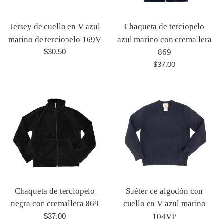
Jersey de cuello en V azul
Chaqueta de terciopelo
marino de terciopelo 169V
azul marino con cremallera
Precio
$30.50
869
habitual
Precio
$37.00
habitual
Chaqueta de terciopelo
Suéter de algodón con
negra con cremallera 869
cuello en V azul marino
Precio
$37.00
104VP