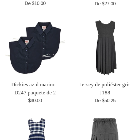
De $10.00
De $27.00
Dickies azul marino -
Jersey de poliéster gris
D247 paquete de 2
J188
Precio
$30.00
De $50.25
habitual