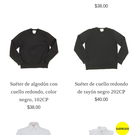
habitual
Precio
$38.00
habitual
Suéter de algodón con
Suéter de cuello redondo
cuello redondo, color
de rayón negro 202CP
Precio
negro, 102CP
$40.00
habitual
Precio
$38.00
habitual