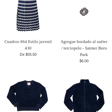
Cuadros #64 Estilo juvenil
Agregue bordado al suéter
430
/ terciopelo - Satmer Boro
De $55.50
Park
Precio
$6.00
habitual